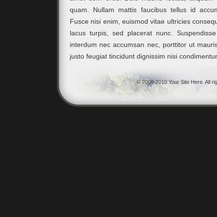
quam. Nullam mattis faucibus tellus id accum
Fusce nisi enim, euismod vitae ultricies consequ
lacus turpis, sed placerat nunc. Suspendisse
interdum nec accumsan nec, porttitor ut mauri
justo feugiat tincidunt dignissim nisi condiment
© 2008-2010 Your Site Here. All r