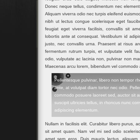
Donec neque tellus, condimentum nec elementum
Aliquam viverra odio nec turpis eleifend euismod
nibh ut lectus congue scelerisque eget faucib
feugiat eget viverra facilisis, convallis sit
lobortis ante at consequat. Vestibulum id adipi
justo, nec convallis urna. Praesent at risus arcu
fermentum rutrum turpis, et vulputate velit fa
odio, vulputate ac lacinia non, pulvinar non maur
Maecenas arcu lorem, bibendum vel commodo a
Pellentesque pulvinar, libero non tempor rh
ante, at volutpat diam tortor nec odio. Pell
commodo posuere laoreet sed, auctor sit a
suscipit ultricies tellus, in rhoncus nunc con
adipiscing elementum.
Nullam in facilisis elit. Curabitur libero purus,
sit amet quam. Nam vel mi sed odio scelerisq
amet sem eros. Duis mauris lectus, aliquam e